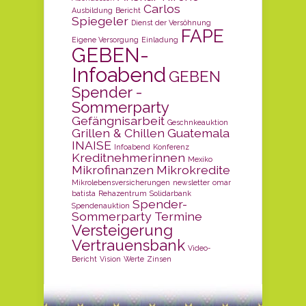
Carlos
Ausbildung
Bericht
Spiegeler
Dienst der Versöhnung
FAPE
Eigene Versorgung
Einladung
GEBEN-
Infoabend
GEBEN
Spender -
Sommerparty
Gefängnisarbeit
Geschnkeauktion
Grillen & Chillen
Guatemala
INAISE
Infoabend
Konferenz
Kreditnehmerinnen
Mexiko
Mikrofinanzen
Mikrokredite
Mikrolebensversicherungen
newsletter
omar
batista
Rehazentrum
Solidarbank
Spender-
Spendenauktion
Sommerparty
Termine
Versteigerung
Vertrauensbank
Video-
Bericht
Vision
Werte
Zinsen