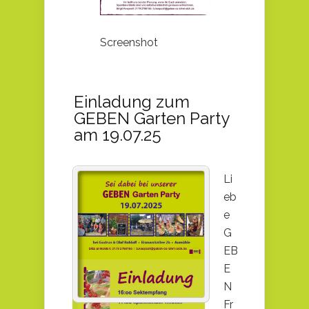
Screenshot
Einladung zum
GEBEN Garten Party
am 19.07.25
Li
eb
e
G
EB
E
N
Fr