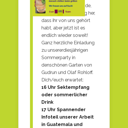
eundinnen und Freunde,
es ist schon ein wenig her,
dass ihr von uns gehört
habt, aber jetzt ist es
endlich wieder soweit!
Ganz herzliche Einladung
zu unsererdiesjährigen
Sommerparty in
denschönen Garten von
Gudrun und Olaf Rohloff.
Dich/euch erwartet:
16 Uhr Sektempfang
oder sommerlicher
Drink
17 Uhr Spannender
Infoteil unserer Arbeit
in Guatemala und