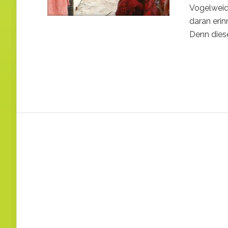
Vogelweid
daran erin
Denn dies