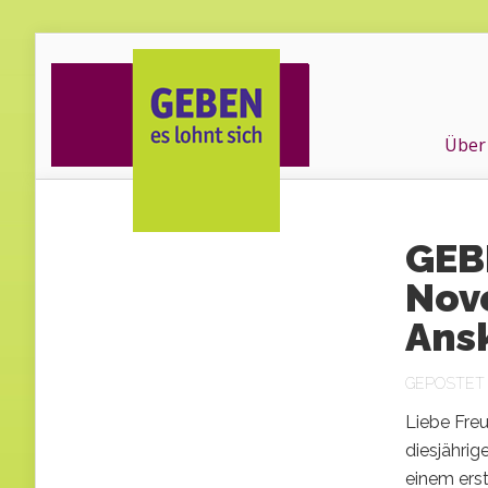
Über
GEB
Nove
Ans
GEPOSTET A
Liebe Freu
diesjähri
einem ers