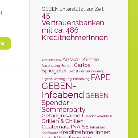
GEBEN unterstützt zur Zeit:
t.
45
Vertrauensbanken
mit ca. 486
KreditnehmerInnen
hr
Anskar-Kirche
Abendessen
Carlos
Ausbildung
Bericht
Spiegeler
Dienst der Versöhnung
FAPE
Eigene Versorgung
Einladung
GEBEN-
Infoabend
GEBEN
Spender -
Sommerparty
Gefängnisarbeit
Geschnkeauktion
Grillen & Chillen
Guatemala
INAISE
Infoabend
Kreditnehmerinnen
Konferenz
Mikrofinanzen