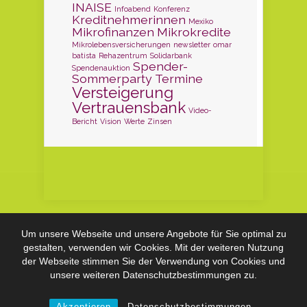
INAISE
Infoabend
Konferenz
Kreditnehmerinnen
Mexiko
Mikrofinanzen
Mikrokredite
Mikrolebensversicherungen
newsletter
omar
batista
Rehazentrum
Solidarbank
Spender-
Spendenauktion
Sommerparty
Termine
Versteigerung
Vertrauensbank
Video-
Bericht
Vision
Werte
Zinsen
Um unsere Webseite und unsere Angebote für Sie optimal zu
Copyright by
GEBEN - es lohnt sich e.V.
|
gestalten, verwenden wir Cookies. Mit der weiteren Nutzung
Datenschutzbestimmungen & Impressum
der Webseite stimmen Sie der Verwendung von Cookies und
unsere weiteren Datenschutzbestimmungen zu.
Akzeptieren
Datenschutzbestimmungen